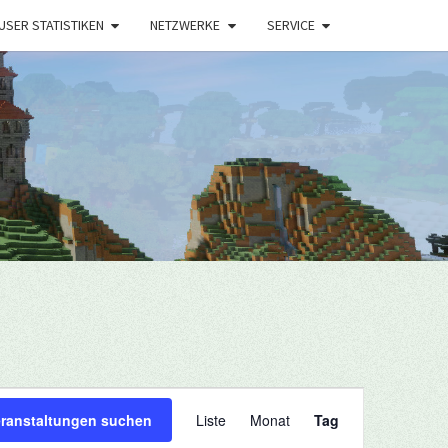
USER STATISTIKEN
NETZWERKE
SERVICE
Veranstaltung
eranstaltungen suchen
Liste
Monat
Tag
Ansichten-