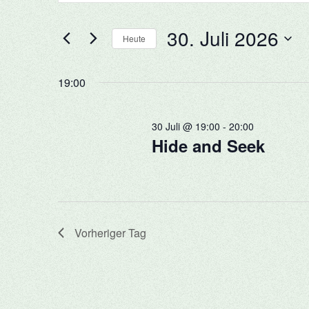
für
und
eingeben.
30.
30. Juli 2026
Suche
Heute
Ansichten,
Juli
nach
Datum
Navigation
Veranstaltungen
wählen.
19:00
2026
Schlüsselwort.
30 Juli @ 19:00
-
20:00
Hide and Seek
Vorheriger Tag