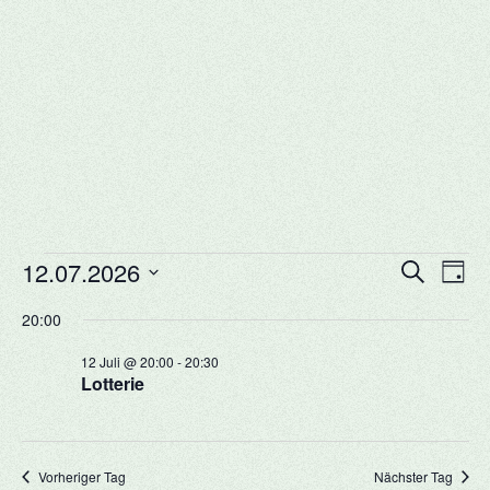
Veranstaltungen
Veransta
Vera
12.07.2026
Suche
Tag
Ansi
Suche
für
Datum
Navi
20:00
und
12.
wählen.
Ansichte
12 Juli @ 20:00
-
20:30
Juli
Navigati
Lotterie
2026
Vorheriger Tag
Nächster Tag