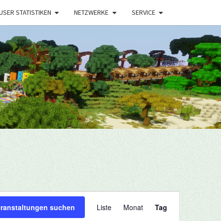
USER STATISTIKEN
NETZWERKE
SERVICE
Veranstaltung
eranstaltungen suchen
Liste
Monat
Tag
Ansichten-