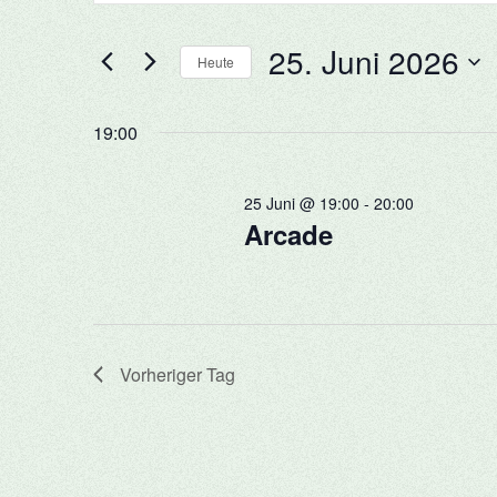
für
und
eingeben.
25.
25. Juni 2026
Suche
Heute
Ansichten,
Juni
nach
Datum
Navigation
Veranstaltungen
wählen.
19:00
2026
Schlüsselwort.
25 Juni @ 19:00
-
20:00
Arcade
Vorheriger Tag