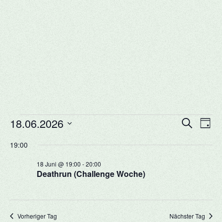
Veranstaltungen
Veransta
Vera
18.06.2026
Suche
Tag
Ansi
Suche
für
Datum
Navi
19:00
und
18.
wählen.
Ansichte
18 Juni @ 19:00
-
20:00
Juni
Navigati
Deathrun (Challenge Woche)
2026
Vorheriger Tag
Nächster Tag