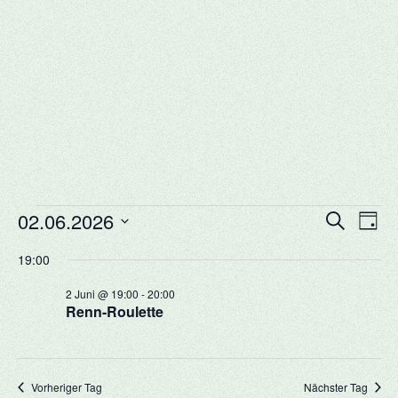
Veranstaltungen
Veransta
Vera
02.06.2026
Suche
Tag
Ansi
Suche
für
Datum
Navi
19:00
und
2.
wählen.
Ansichte
2 Juni @ 19:00
-
20:00
Juni
Navigati
Renn-Roulette
2026
Vorheriger Tag
Nächster Tag