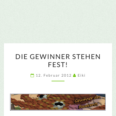
DIE
DIE GEWINNER STEHEN
GEWINNER
FEST!
STEHEN
FEST!
12. Februar 2012
Eiki