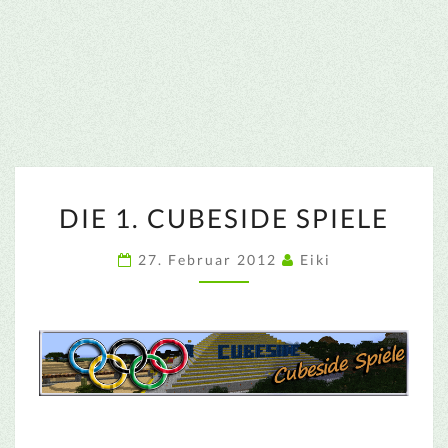
DIE
DIE 1. CUBESIDE SPIELE
1.
CUBESIDE
27. Februar 2012
Eiki
SPIELE