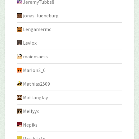
JeremyTubbs8
jonas_lueneburg
Lengamermc
Levlox
maiensaess
Marlon2_0
Mathias2509
Mattanglay
Mellyyx
Nepiks
Paralytr1x