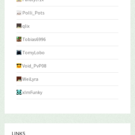
Polli_Pots
qlix
Tobias6996
TomyLobo
Void_PvP08
WeiLyra
xImFunky
LINKS