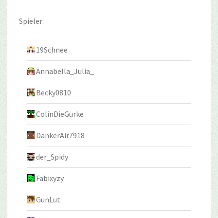
Spieler:
19Schnee
Annabella_Julia_
Becky0810
ColinDieGurke
DankerAir7918
der_Spidy
Fabixyzy
GunLut