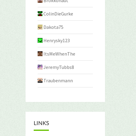
Brokkonaut
ColinDieGurke
Dakota75
Henrysky123
ItsMeWhenThe
JeremyTubbs8
Traubenmann
LINKS