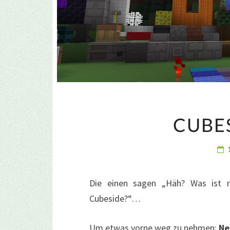
CUBE
Die einen sagen „Häh? Was ist 
Cubeside?“…
Um etwas vorne weg zu nehmen:
Ne