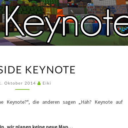
CUBESIDE
SIDE KEYNOTE
KEYNOTE
1. Oktober 2014
Eiki
ne Keynote?“, die anderen sagen „Häh? Keynote auf
in, wir planen keine neue Map…