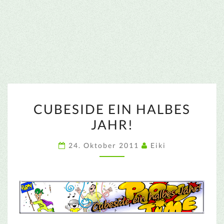
CUBESIDE
CUBESIDE EIN HALBES
EIN
JAHR!
HALBES
JAHR!
24. Oktober 2011
Eiki