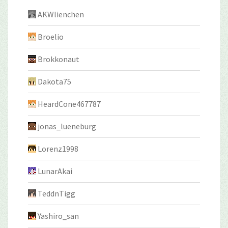
AKWlienchen
Broelio
Brokkonaut
Dakota75
HeardCone467787
jonas_lueneburg
Lorenz1998
LunarAkai
TeddnTigg
Yashiro_san