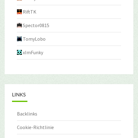
RiftTK
Spector0815
TomyLobo
xImFunky
LINKS
Backlinks
Cookie-Richtlinie