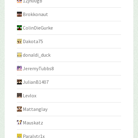
12jn00gb
Brokkonaut
ColinDieGurke
Dakota75
donaldi_duck
JeremyTubbs8
JulianB1407
Levlox
Mattanglay
Mauskatz
Paralytr1x