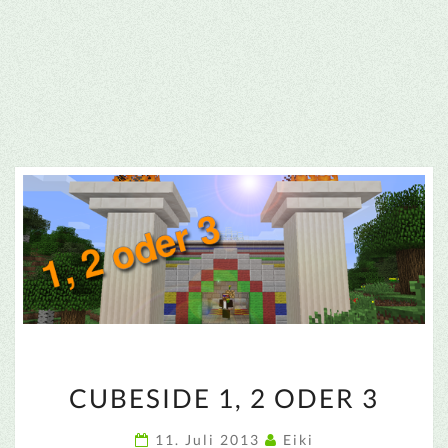
CUBESIDE
CUBESIDE 1, 2 ODER 3
1,
2
11. Juli 2013
Eiki