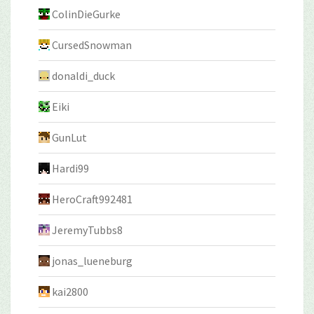
ColinDieGurke
CursedSnowman
donaldi_duck
Eiki
GunLut
Hardi99
HeroCraft992481
JeremyTubbs8
jonas_lueneburg
kai2800