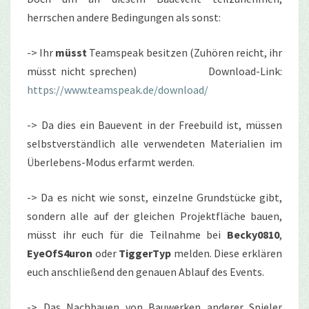
herrschen andere Bedingungen als sonst:
-> Ihr
müsst
Teamspeak besitzen (Zuhören reicht, ihr
müsst nicht sprechen) Download-Link:
https://www.teamspeak.de/download/
-> Da dies ein Bauevent in der Freebuild ist, müssen
selbstverständlich alle verwendeten Materialien im
Überlebens-Modus erfarmt werden.
-> Da es nicht wie sonst, einzelne Grundstücke gibt,
sondern alle auf der gleichen Projektfläche bauen,
müsst ihr euch für die Teilnahme bei
Becky0810
,
EyeOfS4uron
oder
TiggerTyp
melden. Diese erklären
euch anschließend den genauen Ablauf des Events.
-> Das Nachbauen vo
n Bauwerken anderer Spieler