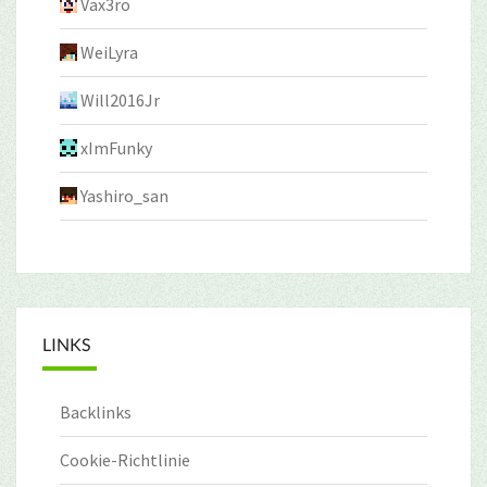
Vax3ro
WeiLyra
Will2016Jr
xImFunky
Yashiro_san
LINKS
Backlinks
Cookie-Richtlinie