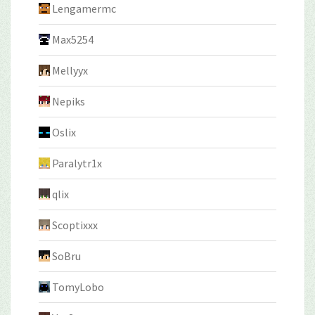
Lengamermc
Max5254
Mellyyx
Nepiks
Oslix
Paralytr1x
qlix
Scoptixxx
SoBru
TomyLobo