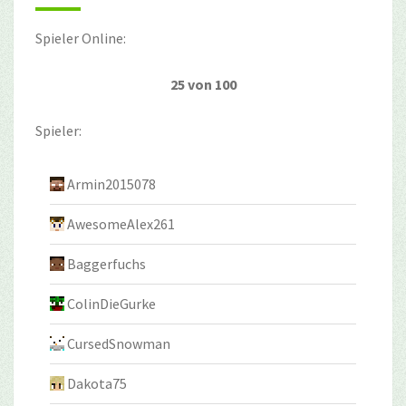
Spieler Online:
25 von 100
Spieler:
Armin2015078
AwesomeAlex261
Baggerfuchs
ColinDieGurke
CursedSnowman
Dakota75