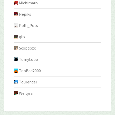
Michimaro
Nepiks
Polli_Pots
qlix
Scoptixxx
TomyLobo
TooBad2000
Tourender
WeiLyra