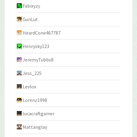
Fabixyzy
GunLut
HeardCone467787
Henrysky123
JeremyTubbs8
Jess_225
Levlox
Lorenz1998
lucacraftgamer
Mattanglay