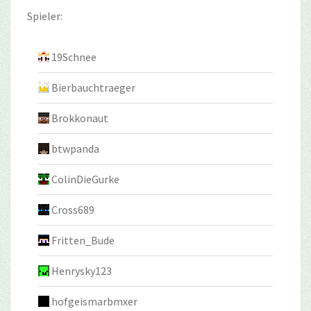
Spieler:
19Schnee
Bierbauchtraeger
Brokkonaut
btwpanda
ColinDieGurke
Cross689
Fritten_Bude
Henrysky123
hofgeismarbmxer