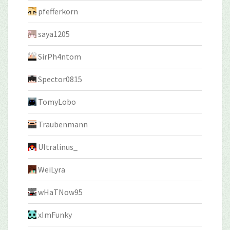
pfefferkorn
saya1205
SirPh4ntom
Spector0815
TomyLobo
Traubenmann
Ultralinus_
WeiLyra
wHaTNow95
xImFunky