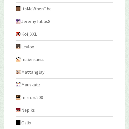
ItsMeWhenThe
JeremyTubbs8
Koi_XXL
Levlox
maiensaess
Mattanglay
Mauskatz
mirrors200
Nepiks
Oslix