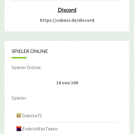
Discord
https://cubesi.de/discord
SPIELER ONLINE
Spieler Online:
16 von 100
Spieler:
Dakota75
EndoloWasTaken