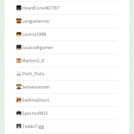
HeardCone467787
Lengamermc
Lorenz1998
lucacraftgamer
Marlon2_0
Polli_Pots
Sensensensei
SieNinaStern
Spector0815
TeddnTigg