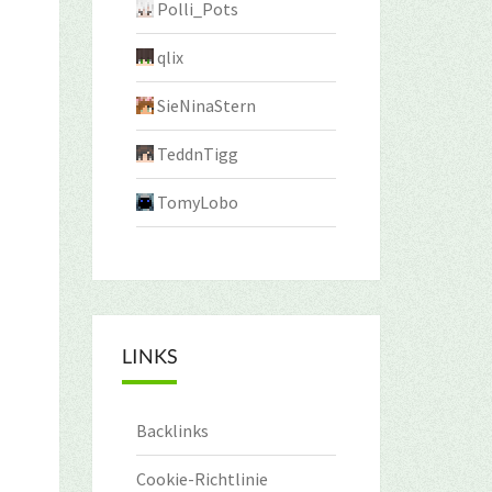
Polli_Pots
qlix
SieNinaStern
TeddnTigg
TomyLobo
LINKS
Backlinks
Cookie-Richtlinie