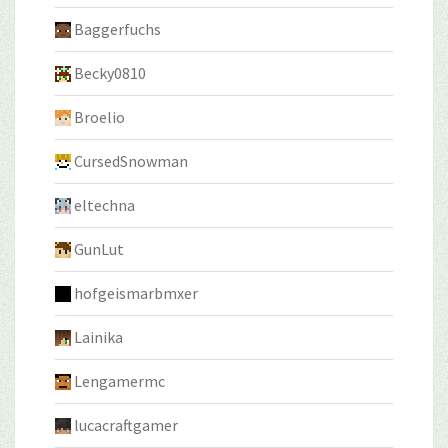
Baggerfuchs
Becky0810
Broelio
CursedSnowman
eltechna
GunLut
hofgeismarbmxer
Lainika
Lengamermc
lucacraftgamer