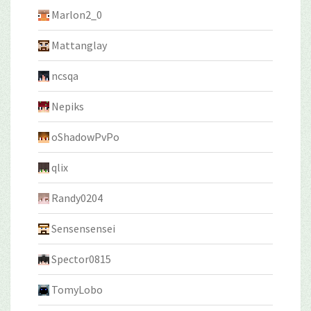
Marlon2_0
Mattanglay
ncsqa
Nepiks
oShadowPvPo
qlix
Randy0204
Sensensensei
Spector0815
TomyLobo