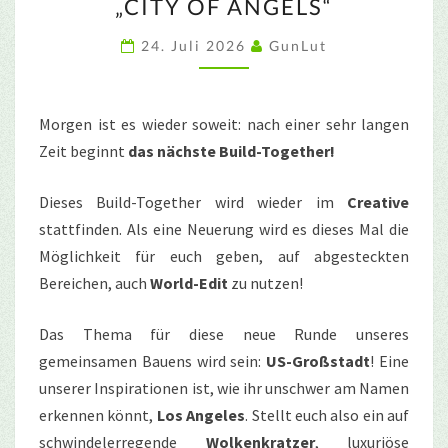
„CITY OF ANGELS“
TOGETHER
„CITY
24. Juli 2026
GunLut
OF
ANGELS“
Morgen ist es wieder soweit: nach einer sehr langen
Zeit beginnt
das nächste Build-Together!
Dieses Build-Together wird wieder im
Creative
stattfinden. Als eine Neuerung wird es dieses Mal die
Möglichkeit für euch geben, auf abgesteckten
Bereichen, auch
World-Edit
zu nutzen!
Das Thema für diese neue Runde unseres
gemeinsamen Bauens wird sein:
US-Großstadt
! Eine
unserer Inspirationen ist, wie ihr unschwer am Namen
erkennen könnt,
Los Angeles
. Stellt euch also ein auf
schwindelerregende
Wolkenkratzer
, luxuriöse