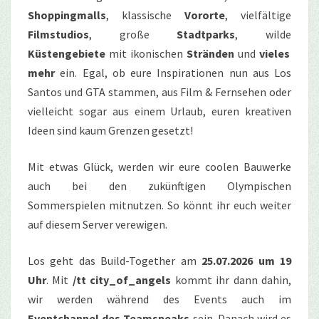
Shoppingmalls
, klassische
Vororte
, vielfältige
Filmstudios
, große
Stadtparks
, wilde
Küstengebiete
mit ikonischen
Stränden
und
vieles
mehr
ein. Egal, ob eure Inspirationen nun aus Los
Santos und GTA stammen, aus Film & Fernsehen oder
vielleicht sogar aus einem Urlaub, euren kreativen
Ideen sind kaum Grenzen gesetzt!
Mit etwas Glück, werden wir eure coolen Bauwerke
auch bei den zukünftigen Olympischen
Sommerspielen mitnutzen. So könnt ihr euch weiter
auf diesem Server verewigen.
Los geht das Build-Together am
25.07.2026 um 19
Uhr
.
Mit
/tt
city_of_angels
kommt
ihr
dann
dahin
,
wir
werden während
des Events
auch
im
Eventchannel
des
Teamspeaks
sein
. Danach wird es