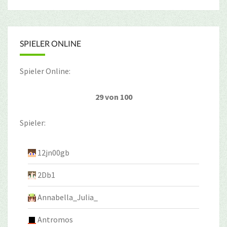
SPIELER ONLINE
Spieler Online:
29 von 100
Spieler:
12jn00gb
2Db1
Annabella_Julia_
Antromos