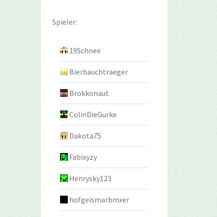
Spieler:
19Schnee
Bierbauchtraeger
Brokkonaut
ColinDieGurke
Dakota75
Fabixyzy
Henrysky123
hofgeismarbmxer