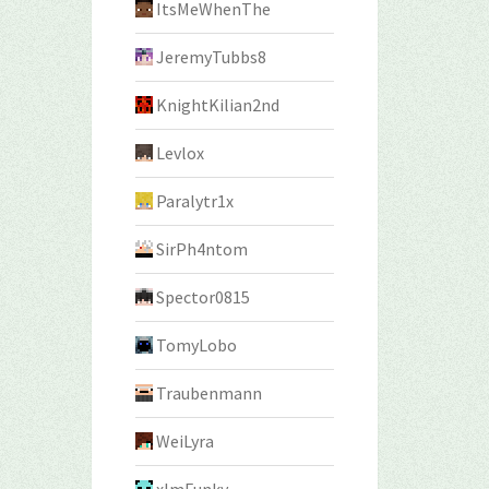
ItsMeWhenThe
JeremyTubbs8
KnightKilian2nd
Levlox
Paralytr1x
SirPh4ntom
Spector0815
TomyLobo
Traubenmann
WeiLyra