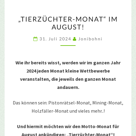
„TIERZÜCHTER-
„TIERZÜCHTER-MONAT“ IM
MONAT“
AUGUST!
IM
AUGUST!
31. Juli 2024
Jonibohni
Wie ihr bereits wisst, werden wir im ganzen Jahr
2024 jeden Monat kleine Wettbewerbe
veranstalten, die jeweils den ganzen Monat
andauern.
Das können sein: Pistonrätsel-Monat, Mining-Monat,
Holzfäller-Monat und vieles mehr..!
Und hiermit möchten wir den Motto-Monat für
August ankündigen: „Tierzüchter-Monat“!