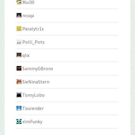
Mui30
ncsqa
Paralytr1x
Polli_Pots
qlix
SammyGBronx
SieNinaStern
TomyLobo
Tourender
xImFunky