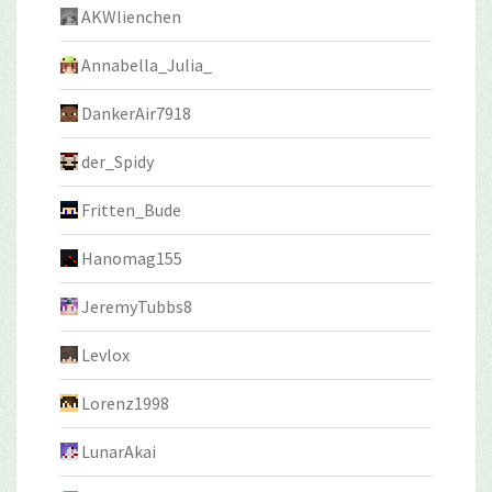
AKWlienchen
Annabella_Julia_
DankerAir7918
der_Spidy
Fritten_Bude
Hanomag155
JeremyTubbs8
Levlox
Lorenz1998
LunarAkai