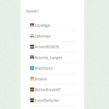
Spieler:
12jn00gb
19Schnee
Armin2015078
Artemis_Langen
Blattfuchs
Broelio
ButterBrezel67
ColinDieGurke