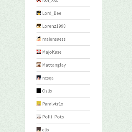
Koi_XXL
Lord_Bee
Lorenz1998
maiensaess
MajoKase
Mattanglay
ncsqa
Oslix
Paralytr1x
Polli_Pots
qlix