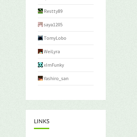
Restty89
saya1205
TomyLobo
WeiLyra
xImFunky
Yashiro_san
LINKS