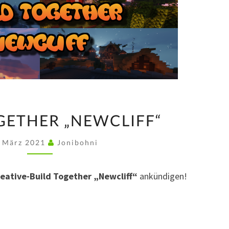
BUILD
GETHER „NEWCLIFF“
TOGETHER
„NEWCLIFF“
. März 2021
Jonibohni
eative-Build Together „Newcliff“
ankündigen!