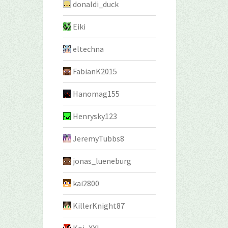
donaldi_duck
Eiki
eltechna
FabianK2015
Hanomag155
Henrysky123
JeremyTubbs8
jonas_lueneburg
kai2800
KillerKnight87