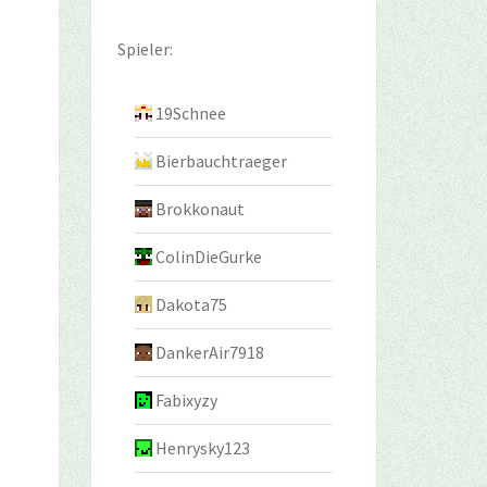
Spieler:
19Schnee
Bierbauchtraeger
Brokkonaut
ColinDieGurke
Dakota75
DankerAir7918
Fabixyzy
Henrysky123