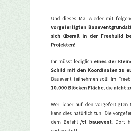
Und dieses Mal wieder mit folgen
vorgefertigten Baueventgrunds
sich überall in der Freebuild 
Projekten!
Ihr müsst lediglich
eines der klei
Schild mit den Koordinaten zu e
Bauevent teilnehmen soll! Im Freebu
10.000 Blöcken Fläche
, die
nicht 
Wer lieber auf den vorgefertigten
kann dies natürlich tun! Die vorgef
dem Befehl
/tt bauevent
. Dort 
vorbereitet!