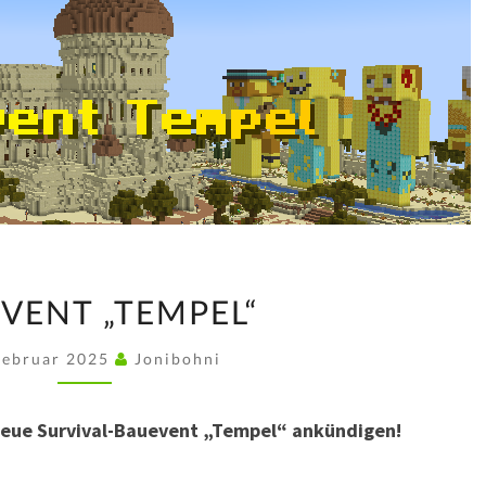
BAUEVENT
VENT „TEMPEL“
„TEMPEL“
Februar 2025
Jonibohni
neue Survival-Bauevent „Tempel“ ankündigen!