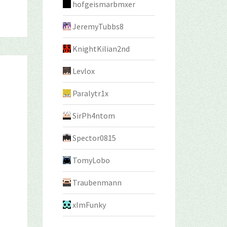
hofgeismarbmxer
JeremyTubbs8
KnightKilian2nd
Levlox
Paralytr1x
SirPh4ntom
Spector0815
TomyLobo
Traubenmann
xImFunky