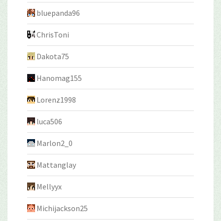
bluepanda96
ChrisToni
Dakota75
Hanomag155
Lorenz1998
luca506
Marlon2_0
Mattanglay
Mellyyx
Michijackson25