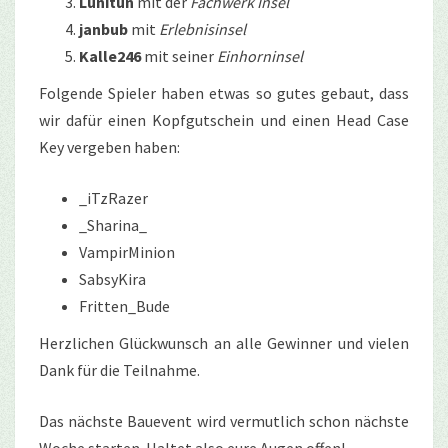
Lunitun
mit der
Fachwerk Insel
janbub
mit
Erlebnisinsel
Kalle246
mit seiner
Einhorninsel
Folgende Spieler haben etwas so gutes gebaut, dass
wir dafür einen Kopfgutschein und einen Head Case
Key vergeben haben:
_iTzRazer
_Sharina_
VampirMinion
SabsyKira
Fritten_Bude
Herzlichen Glückwunsch an alle Gewinner und vielen
Dank für die Teilnahme.
Das nächste Bauevent wird vermutlich schon nächste
Woche starten. Haltet also eure Augen offen!