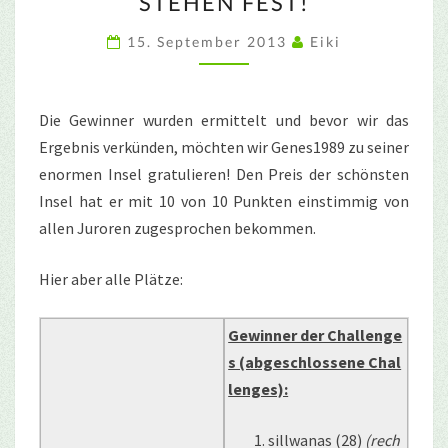
STEHEN FEST!
GEWINNER
STEHEN
15. September 2013
Eiki
FEST!
Die Gewinner wurden ermittelt und bevor wir das
Ergebnis verkünden, möchten wir Genes1989 zu seiner
enormen Insel gratulieren! Den Preis der schönsten
Insel hat er mit 10 von 10 Punkten einstimmig von
allen Juroren zugesprochen bekommen.
Hier aber alle Plätze:
Gewinner der Challenge
s (abgeschlossene Chal
lenges):
sillwanas (28)
(rech