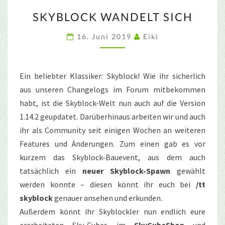
SKYBLOCK
SKYBLOCK WANDELT SICH
WANDELT
SICH
16. Juni 2019
Eiki
Ein beliebter Klassiker: Skyblock! Wie ihr sicherlich
aus unseren Changelogs im Forum mitbekommen
habt, ist die Skyblock-Welt nun auch auf die Version
1.14.2 geupdatet. Darüberhinaus arbeiten wir und auch
ihr als Community seit einigen Wochen an weiteren
Features und Änderungen. Zum einen gab es vor
kurzem das Skyblock-Bauevent, aus dem auch
tatsächlich ein
neuer Skyblock-Spawn
gewählt
werden konnte – diesen könnt ihr euch bei
/tt
skyblock
genauer ansehen und erkunden.
Außerdem könnt ihr Skyblockler nun endlich eure
erarbeiteten Sky-Cubes im
SkyCubeShop
und