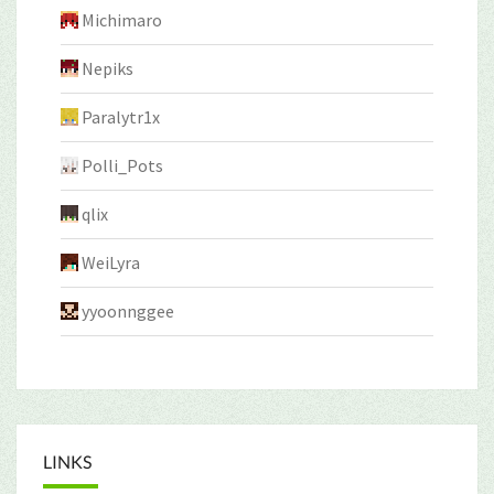
Michimaro
Nepiks
Paralytr1x
Polli_Pots
qlix
WeiLyra
yyoonnggee
LINKS