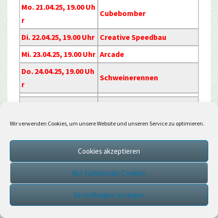
Mo. 21.04.25, 19.00 Uh
Cubebomber
r
Di. 22.04.25, 19.00 Uhr
Creative Speedbau
Mi. 23.04.25, 19.00 Uhr
Arcade
Do. 24.04.25, 19.00 Uh
Schweinerennen
r
Freitag, den 25.04.20
Event
25
Wir verwenden Cookies, um unsere Website und unseren Service zu optimieren.
17.00 Uhr
Bedwars
Cookies akzeptieren
18.00 Uhr
Pause
19.00 Uhr
Jump and Run
Nur funktionale Cookies
20.30 Uhr
Gruppenfoto
Einstellungen anzeigen
21.00 Uhr
CTW