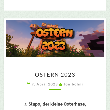
OSTERN
OSTERN 2023
2023
7. April 2023
Jonibohni
♫ Stups, der kleine Osterhase,