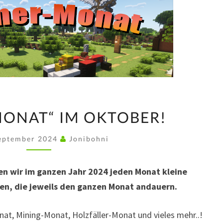
„FARMER-
ONAT“ IM OKTOBER!
MONAT“
IM
September 2024
Jonibohni
OKTOBER!
den wir im ganzen Jahr 2024 jeden Monat kleine
n, die jeweils den ganzen Monat andauern.
nat, Mining-Monat, Holzfäller-Monat und vieles mehr..!