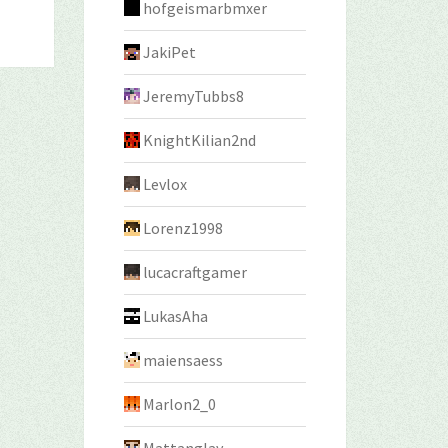
hofgeismarbmxer
JakiPet
JeremyTubbs8
KnightKilian2nd
Levlox
Lorenz1998
lucacraftgamer
LukasAha
maiensaess
Marlon2_0