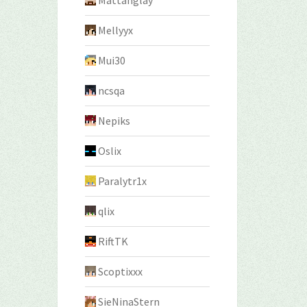
Mattanglay
Mellyyx
Mui30
ncsqa
Nepiks
Oslix
Paralytr1x
qlix
RiftTK
Scoptixxx
SieNinaStern