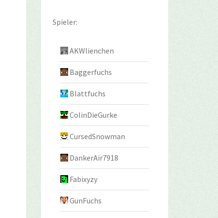
Spieler:
AKWlienchen
Baggerfuchs
Blattfuchs
ColinDieGurke
CursedSnowman
DankerAir7918
Fabixyzy
GunFuchs