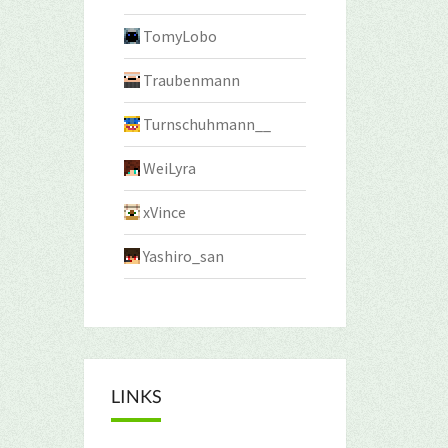
TomyLobo
Traubenmann
Turnschuhmann__
WeiLyra
xVince
Yashiro_san
LINKS