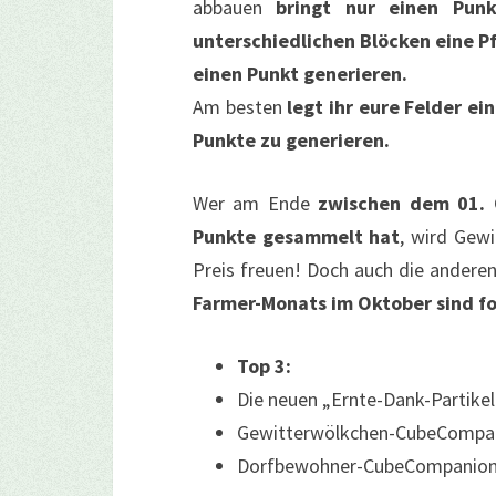
abbauen
bringt nur einen Punk
unterschiedlichen Blöcken eine P
einen Punkt generieren.
Am besten
legt ihr eure Felder e
Punkte zu generieren.
Wer am Ende
zwischen dem 01. 
Punkte gesammelt hat
, wird Gew
Preis freuen! Doch auch die anderen
Farmer-Monats im Oktober sind f
Top 3:
Die neuen „Ernte-Dank-Partikel
Gewitterwölkchen-CubeCompa
Dorfbewohner-CubeCompanion