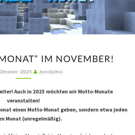
„EISKRATZER-
-MONAT“ IM NOVEMBER!
MONAT“
IM
 Oktober 2025
Jonibohni
NOVEMBER!
iter! Auch in 2025 möchten wir Motto-Monate
veranstalten!
 Monat einen Motto-Monat geben, sondern etwa jeden
en Monat (unregelmäßig).