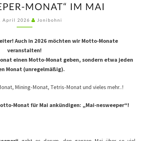
PER-MONAT“ IM MAI
MONAT“
IM
. April 2026
Jonibohni
MAI
iter! Auch in 2026 möchten wir Motto-Monate
veranstalten!
 Monat einen Motto-Monat geben, sondern etwa jeden
en Monat (unregelmäßig).
Monat, Mining-Monat, Tetris-Monat und vieles mehr..!
otto-Monat für Mai ankündigen: „Mai-nesweeper“!
weeper“
geht es darum, den ganzen Mai über so viel