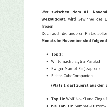
Wer
zwischen dem 01. Novem
wegbuddelt
, wird Gewinner des E
freuen!
Doch auch die anderen Plätze solle
Monats im November sind folgend
Top 3:
Winternacht-Elytra-Partikel
Ewiger Mampf Eis(-zapfen)
Eisbär-CubeCompanion
(Platz 1 darf zuerst aus den 
Top 10:
Wolf No-KI und Ziege 
bis Top 30:
Sammel-Custom-Ko