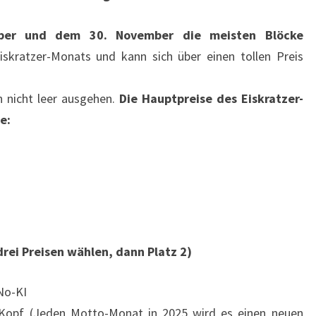
ber und dem 30. November die meisten Blöcke
iskratzer-Monats und kann sich über einen tollen Preis
n nicht leer ausgehen.
Die Hauptpreise des Eiskratzer-
e:
drei Preisen wählen, dann Platz 2)
No-KI
pf (Jeden Motto-Monat in 2025 wird es einen neuen