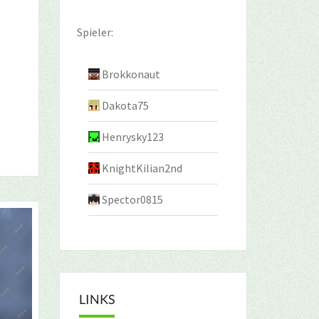
Spieler:
Brokkonaut
Dakota75
Henrysky123
KnightKilian2nd
Spector0815
LINKS