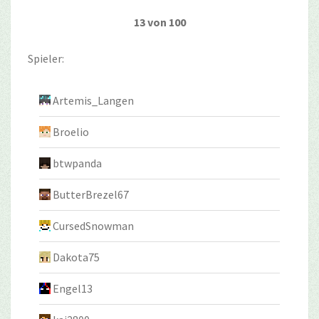
13 von 100
Spieler:
Artemis_Langen
Broelio
btwpanda
ButterBrezel67
CursedSnowman
Dakota75
Engel13