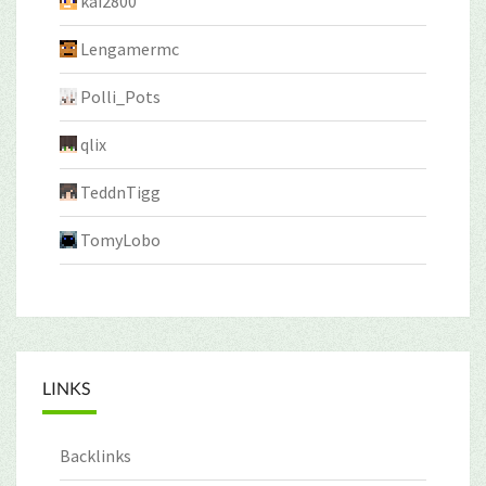
kai2800
Lengamermc
Polli_Pots
qlix
TeddnTigg
TomyLobo
LINKS
Backlinks