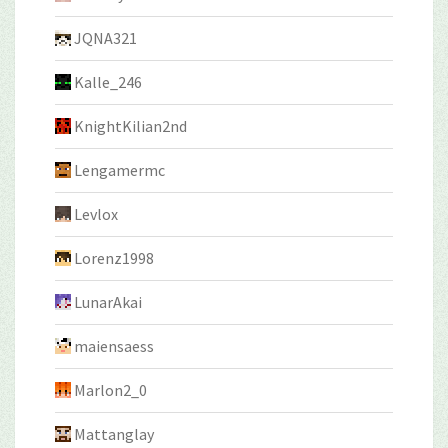
JQNA321
Kalle_246
KnightKilian2nd
Lengamermc
Levlox
Lorenz1998
LunarAkai
maiensaess
Marlon2_0
Mattanglay