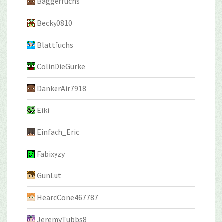
Baggerfuchs
Becky0810
Blattfuchs
ColinDieGurke
DankerAir7918
Eiki
Einfach_Eric
Fabixyzy
GunLut
HeardCone467787
JeremyTubbs8