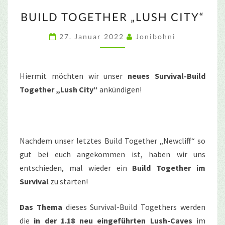
BUILD
BUILD TOGETHER „LUSH CITY“
TOGETHER
„LUSH
27. Januar 2022
Jonibohni
CITY“
Hiermit möchten wir unser
neues Survival-Build
Together „Lush City“
ankündigen!
Nachdem unser letztes Build Together „Newcliff“ so
gut bei euch angekommen ist, haben wir uns
entschieden, mal wieder ein
Build Together im
Survival
zu starten!
Das Thema
dieses Survival-Build Togethers werden
die
in der 1.18 neu eingeführten Lush-Caves
im