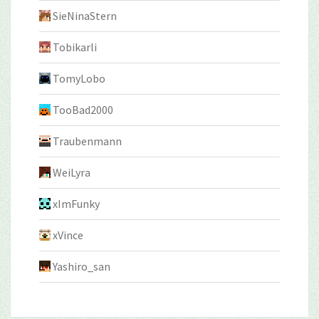
SieNinaStern
Tobikarli
TomyLobo
TooBad2000
Traubenmann
WeiLyra
xImFunky
xVince
Yashiro_san