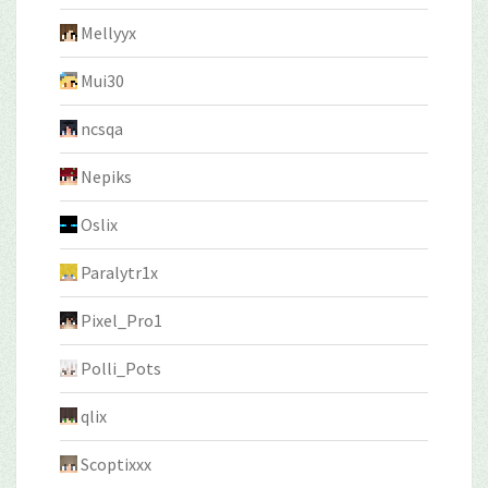
Mellyyx
Mui30
ncsqa
Nepiks
Oslix
Paralytr1x
Pixel_Pro1
Polli_Pots
qlix
Scoptixxx