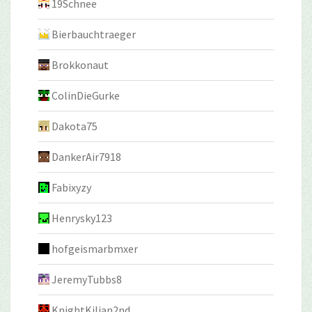
19Schnee
Bierbauchtraeger
Brokkonaut
ColinDieGurke
Dakota75
DankerAir7918
Fabixyzy
Henrysky123
hofgeismarbmxer
JeremyTubbs8
KnightKilian2nd