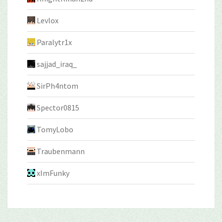
Levlox
Paralytr1x
sajjad_iraq_
SirPh4ntom
Spector0815
TomyLobo
Traubenmann
xImFunky