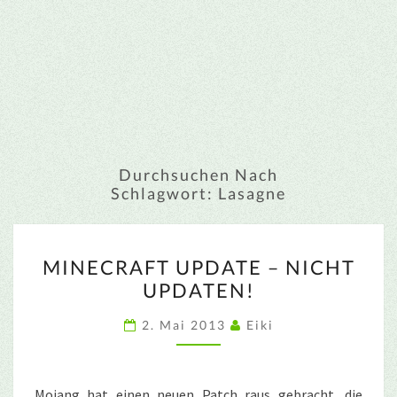
Durchsuchen Nach
Schlagwort:
Lasagne
MINECRAFT
MINECRAFT UPDATE – NICHT
UPDATE
UPDATEN!
–
NICHT
2. Mai 2013
Eiki
UPDATEN!
Mojang hat einen neuen Patch raus gebracht, die