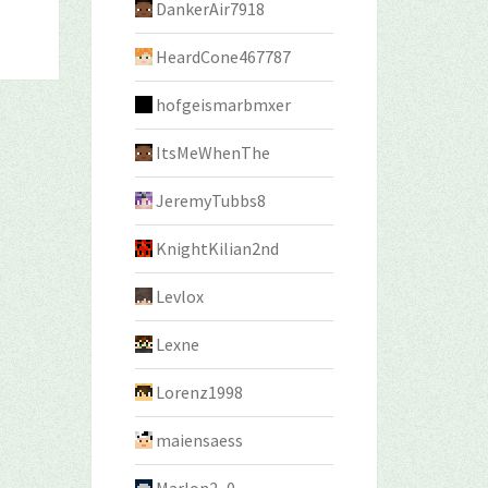
DankerAir7918
HeardCone467787
hofgeismarbmxer
ItsMeWhenThe
JeremyTubbs8
KnightKilian2nd
Levlox
Lexne
Lorenz1998
maiensaess