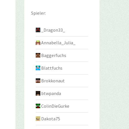
Spieler:
_Dragon33_
Annabella_Julia_
Baggerfuchs
Blattfuchs
Brokkonaut
btwpanda
ColinDieGurke
Dakota75