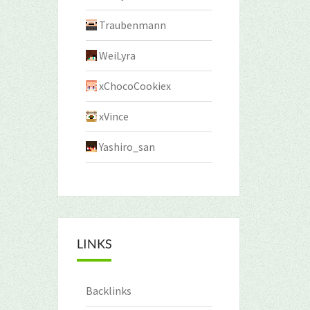
Traubenmann
WeiLyra
xChocoCookiex
xVince
Yashiro_san
LINKS
Backlinks