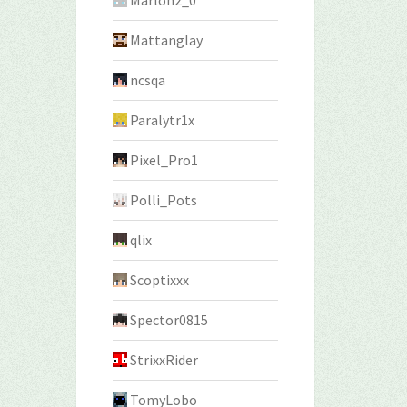
Marlon2_0
Mattanglay
ncsqa
Paralytr1x
Pixel_Pro1
Polli_Pots
qlix
Scoptixxx
Spector0815
StrixxRider
TomyLobo