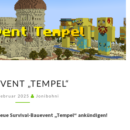
BAUEVENT
VENT „TEMPEL“
„TEMPEL“
Februar 2025
Jonibohni
neue Survival-Bauevent „Tempel“ ankündigen!