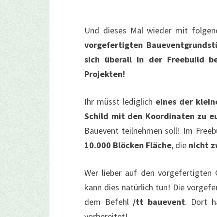
Und dieses Mal wieder mit folgen
vorgefertigten Baueventgrunds
sich überall in der Freebuild 
Projekten!
Ihr müsst lediglich
eines der klei
Schild mit den Koordinaten zu e
Bauevent teilnehmen soll! Im Freebu
10.000 Blöcken Fläche
, die
nicht 
Wer lieber auf den vorgefertigten
kann dies natürlich tun! Die vorgef
dem Befehl
/tt bauevent
. Dort 
vorbereitet!