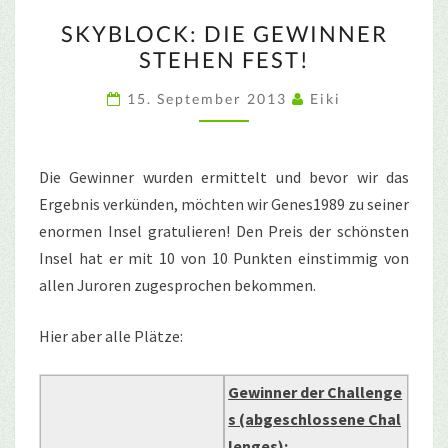
SKYBLOCK:
SKYBLOCK: DIE GEWINNER
DIE
STEHEN FEST!
GEWINNER
STEHEN
15. September 2013
Eiki
FEST!
Die Gewinner wurden ermittelt und bevor wir das
Ergebnis verkünden, möchten wir Genes1989 zu seiner
enormen Insel gratulieren! Den Preis der schönsten
Insel hat er mit 10 von 10 Punkten einstimmig von
allen Juroren zugesprochen bekommen.
Hier aber alle Plätze:
Gewinner der Challenge
s (abgeschlossene Chal
lenges):