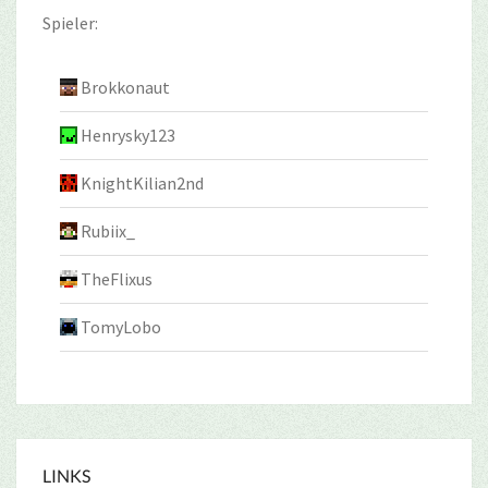
Spieler:
Brokkonaut
Henrysky123
KnightKilian2nd
Rubiix_
TheFlixus
TomyLobo
LINKS