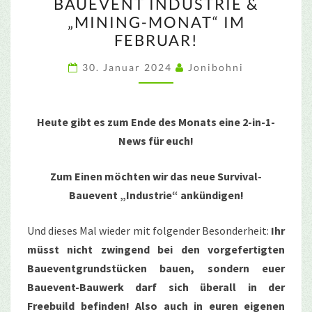
BAUEVENT INDUSTRIE &
INDUSTRIE
„MINING-MONAT“ IM
&
FEBRUAR!
„MINING-
MONAT“
30. Januar 2024
Jonibohni
IM
FEBRUAR!
Heute gibt es zum Ende des Monats eine 2-in-1-
News für euch!
Zum Einen möchten wir das neue Survival-
Bauevent „Industrie“ ankündigen!
Und dieses Mal wieder mit folgender Besonderheit:
Ihr
müsst nicht zwingend bei den vorgefertigten
Baueventgrundstücken bauen, sondern euer
Bauevent-Bauwerk darf sich überall in der
Freebuild befinden! Also auch in euren eigenen