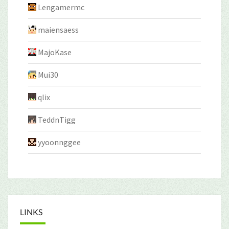
Lengamermc
maiensaess
MajoKase
Mui30
qlix
TeddnTigg
yyoonnggee
LINKS