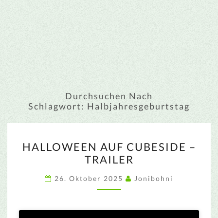
Durchsuchen Nach
Schlagwort:
Halbjahresgeburtstag
HALLOWEEN
HALLOWEEN AUF CUBESIDE –
AUF
TRAILER
CUBESIDE
–
26. Oktober 2025
Jonibohni
TRAILER