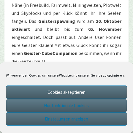
Nähe (in Freebuild, Farmwelt, Miningwelten, Plotwelt
und Skyblock) und per Klick könnt ihr ihre Seelen
fangen. Das
Geisterspawning
wird am
20. Oktober
aktiviert
und bleibt bis zum
05. November
eingeschaltet. Doch passt auf: Andere User können
eure Geister klauen! Mit etwas Glück könnt ihr sogar
einen
Geister-CubeCompanion
bekommen, wenn ihr
die Geister haut!
Wir verwenden Cookies, um unsere Website und unseren Service zu optimieren.
Tauscht die Geisterseelen beim
Geisterjäger
am
Spawn gegen eine
Seelen-Box
, in der unter anderem
Cookies akzeptieren
Süßigkeitenboxen, die
Team-Halloween Case
mit
einzigartigen gruseligen Teamlerköpfen, und
Nur funktionale Cookies
Einzelteile unseres diesjährigen
Halloween-Banners
enthalten sind. Mit etwas Glück könnt ihr auch
Einstellungen anzeigen
seltene Items aus der Seelen-Box erhalten, wie
beispielsweise die neuen
Ashenbone-Partikel für