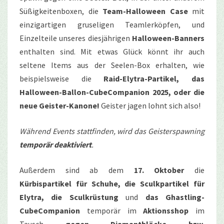
Süßigkeitenboxen, die
Team-Halloween Case
mit
einzigartigen gruseligen Teamlerköpfen, und
Einzelteile unseres diesjährigen
Halloween-Banners
enthalten sind. Mit etwas Glück könnt ihr auch
seltene Items aus der Seelen-Box erhalten, wie
beispielsweise die
Raid-Elytra-Partikel, das
Halloween-Ballon-CubeCompanion 2025, oder die
neue Geister-Kanone!
Geister jagen lohnt sich also!
Während Events stattfinden, wird das Geisterspawning
temporär deaktiviert
.
Außerdem sind ab dem
17. Oktober
die
Kürbispartikel für Schuhe, die Sculkpartikel für
Elytra, die Sculkrüstung
und
das Ghastling-
CubeCompanion
temporär im
Aktionsshop
im
Tausch
gegen Diamantblöcke bzw.