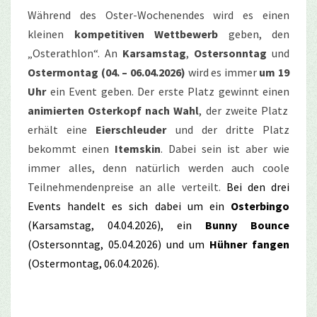
Während des Oster-Wochenendes wird es einen
kleinen
kompetitiven Wettbewerb
geben, den
„Osterathlon“
.
An
Karsamstag
,
Ostersonntag
und
Ostermontag
(04. – 06.04.2026)
wird es immer
um 19
Uhr
ein Event geben. Der erste Platz gewinnt einen
animierten Osterkopf nach Wahl
, der zweite Platz
erhält eine
Eierschleuder
und der dritte Platz
bekommt einen
Itemskin
. Dabei sein ist aber wie
immer alles, denn natürlich werden auch coole
Teilnehmendenpreise an alle verteilt.
Bei den drei
Events handelt es sich dabei um ein
Osterbingo
(Karsamstag, 04.04.2026), ein
Bunny Bounce
(Ostersonntag, 05.04.2026) und um
Hühner fangen
(Ostermontag, 06.04.2026).