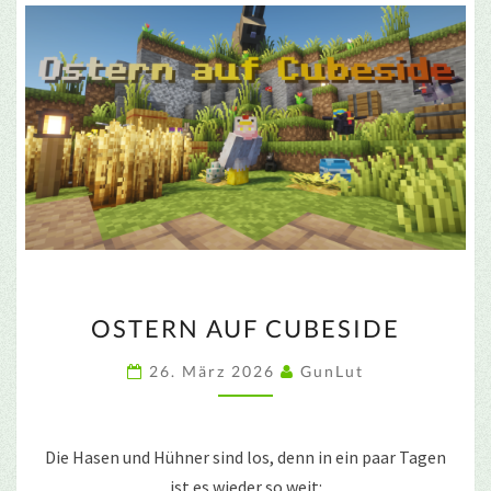
OSTERN
OSTERN AUF CUBESIDE
AUF
CUBESIDE
26. März 2026
GunLut
Die Hasen und Hühner sind los, denn in ein paar Tagen
ist es wieder so weit: