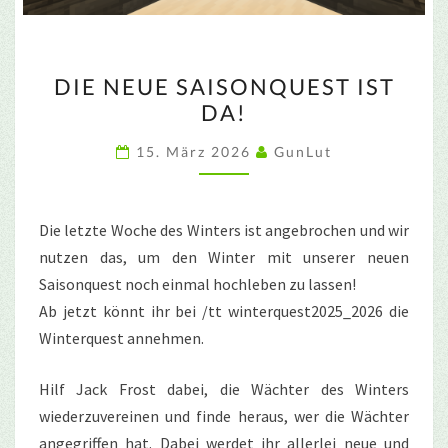
DIE
DIE NEUE SAISONQUEST IST
NEUE
DA!
SAISONQUEST
IST
15. März 2026
GunLut
DA!
Die letzte Woche des Winters ist angebrochen und wir
nutzen das, um den Winter mit unserer neuen
Saisonquest noch einmal hochleben zu lassen!
Ab jetzt könnt ihr bei /tt winterquest2025_2026 die
Winterquest annehmen.
Hilf Jack Frost dabei, die Wächter des Winters
wiederzuvereinen und finde heraus, wer die Wächter
angegriffen hat. Dabei werdet ihr allerlei neue und