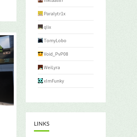
niklaas67
Paralytr1x
qlix
TomyLobo
Void_PvP08
WeiLyra
xImFunky
LINKS