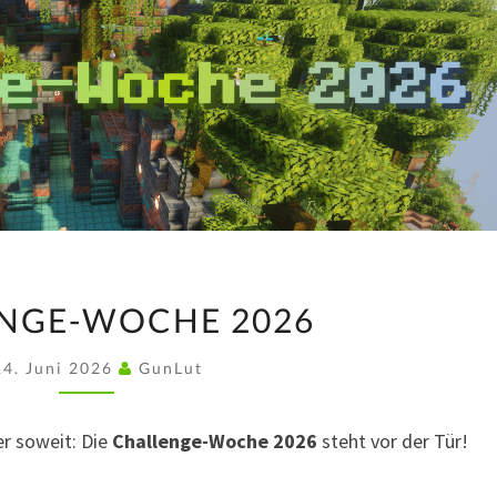
CHALLENGE-
NGE-WOCHE 2026
WOCHE
2026
14. Juni 2026
GunLut
er soweit: Die
Challenge-Woche 2026
steht vor der Tür!