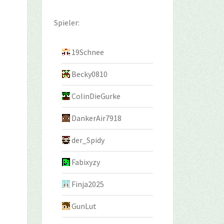
Spieler:
19Schnee
Becky0810
ColinDieGurke
DankerAir7918
der_Spidy
Fabixyzy
Finja2025
GunLut