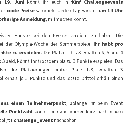
em
19. Juni
könnt ihr euch in
fünf Challengeevents
für
coole Preise
sammeln. Jeden Tag wird es
um 19 Uhr
orherige Anmeldung
, mitmachen könnt.
isten Punkte bei den Events verdient zu haben. Die
bei der Olympia-Woche der Sommerspiele:
Ihr habt pro
unkte zu erspielen.
Die Plätze 1 bis 3 erhalten 6, 5 und 4
 3 seid, könnt ihr trotzdem bis zu 3 Punkte erspielen. Das
also die Platzierungen hinter Platz 1-3, erhalten 3
l erhält je 2 Punkte und das letzte Drittel erhält einen
tens einen Teilnehmerpunkt
, solange ihr beim Event
elle
Punktzahl
könnt ihr dann immer kurz nach einem
bei
/tt challenge_event
nachsehen.