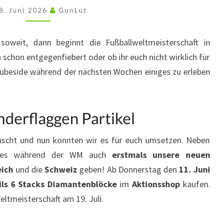
AUF
8. Juni 2026
GunLut
CUBESIDE
soweit, dann beginnt die Fußballweltmeisterschaft in
 schon entgegenfiebert oder ob ihr euch nicht wirklich für
f Cubeside während der nächsten Wochen einiges zu erleben
derflaggen Partikel
nscht und nun konnten wir es für euch umsetzen. Neben
es während der WM auch
erstmals unsere neuen
eich
und die
Schweiz
geben! Ab Donnerstag den
11. Juni
ils 6 Stacks Diamantenblöcke
im
Aktionsshop
kaufen.
ltmeisterschaft am 19. Juli.