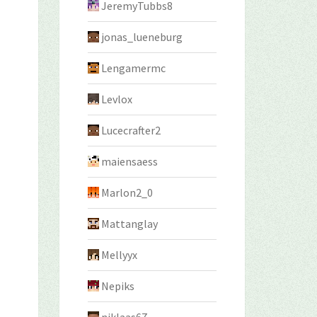
JeremyTubbs8
jonas_lueneburg
Lengamermc
Levlox
Lucecrafter2
maiensaess
Marlon2_0
Mattanglay
Mellyyx
Nepiks