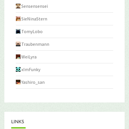
Sensensensei
SieNinaStern
TomyLobo
Traubenmann
WeiLyra
xImFunky
Yashiro_san
LINKS