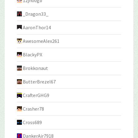
12jn00gb
_Dragon33_
AaronThor14
AwesomeAlex261
BlackyPX
Brokkonaut
ButterBrezel67
CrafterGHG9
Crasher78
Cross689
DankerAir7918