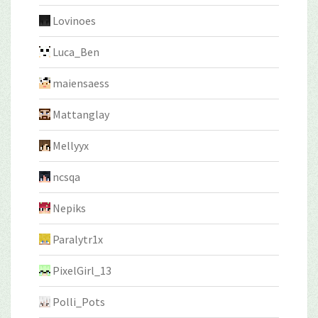
Lovinoes
Luca_Ben
maiensaess
Mattanglay
Mellyyx
ncsqa
Nepiks
Paralytr1x
PixelGirl_13
Polli_Pots