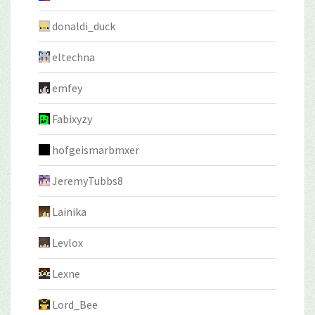
donaldi_duck
eltechna
emfey
Fabixyzy
hofgeismarbmxer
JeremyTubbs8
Lainika
Levlox
Lexne
Lord_Bee