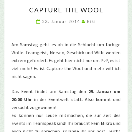
CAPTURE
CAPTURE THE WOOL
THE
WOOL
23. Januar 2014
Eiki
Am Samstag geht es ab in die Schlacht um farbige
Wolle. Teamgeist, Nerven, Geschick und Wille werden
extrem gefordert. Es geht hier nicht nur um PvP, es ist
viel mehr! Es ist Capture the Wool und mehr will ich
nicht sagen.
Das Event findet am Samstag den
25. Januar um
20:00 Uhr
in der Eventwelt statt. Also kommt und
versucht zu gewinnen!
Es können nur Leute mitmachen, die zur Zeit des
Events im Teamspeak sind! Ihr braucht kein Mikro und
auch nicht zu sprechen, solange ihr uns hört, reicht