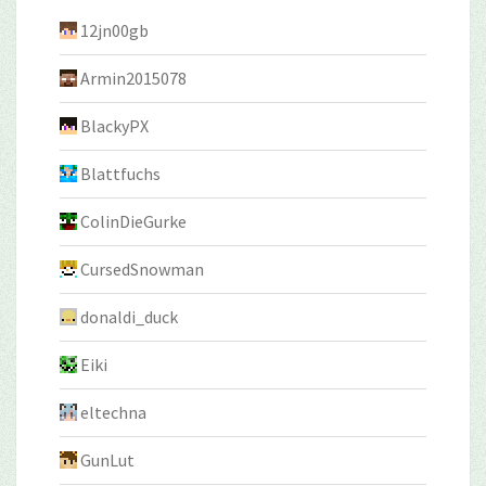
12jn00gb
Armin2015078
BlackyPX
Blattfuchs
ColinDieGurke
CursedSnowman
donaldi_duck
Eiki
eltechna
GunLut