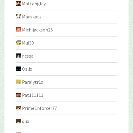
Mattanglay
Mauskatz
Michijackson25
Mui30
ncsqa
Oslix
Paralytr1x
Pat111111
PrimeEnforcer77
qlix