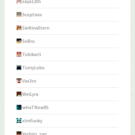
saya1205
Scoptixxx
SieNinaStern
SoBru
Tobikarli
TomyLobo
Vax3ro
WeiLyra
wHaTNow95
xImFunky
Yashiro_san