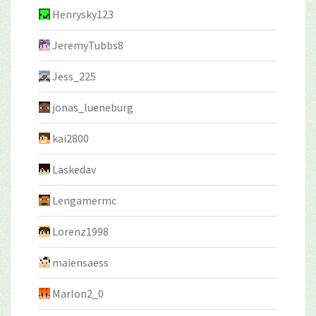
Henrysky123
JeremyTubbs8
Jess_225
jonas_lueneburg
kai2800
Laskedav
Lengamermc
Lorenz1998
maiensaess
Marlon2_0