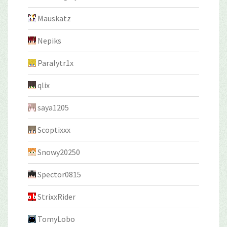
Mauskatz
Nepiks
Paralytr1x
qlix
saya1205
Scoptixxx
Snowy20250
Spector0815
StrixxRider
TomyLobo