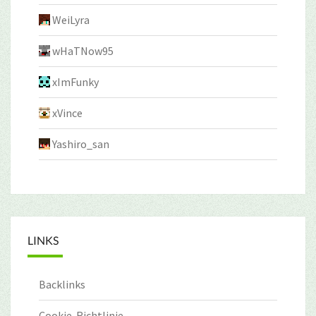
WeiLyra
wHaTNow95
xImFunky
xVince
Yashiro_san
LINKS
Backlinks
Cookie-Richtlinie