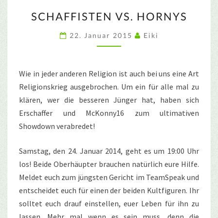
SCHAFFISTEN
SCHAFFISTEN VS. HORNYS
VS.
HORNYS
22. Januar 2015
Eiki
Wie in jeder anderen Religion ist auch bei uns eine Art
Religionskrieg ausgebrochen. Um ein für alle mal zu
klären, wer die besseren Jünger hat, haben sich
Erschaffer und McKonny16 zum ultimativen
Showdown verabredet!
Samstag, den 24. Januar 2014, geht es um 19:00 Uhr
los! Beide Oberhäupter brauchen natürlich eure Hilfe.
Meldet euch zum jüngsten Gericht im TeamSpeak und
entscheidet euch für einen der beiden Kultfiguren. Ihr
solltet euch drauf einstellen, euer Leben für ihn zu
lassen. Mehr mal wenn es sein muss, denn die