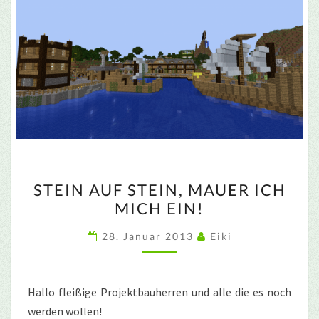
STEIN
STEIN AUF STEIN, MAUER ICH
AUF
MICH EIN!
STEIN,
MAUER
28. Januar 2013
Eiki
ICH
MICH
EIN!
Hallo fleißige Projektbauherren und alle die es noch
werden wollen!