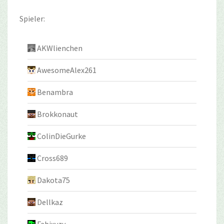
Spieler:
AKWlienchen
AwesomeAlex261
Benambra
Brokkonaut
ColinDieGurke
Cross689
Dakota75
Dellkaz