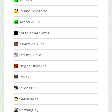
Fabixyzy
FreakySpongeBoi
Henrysky123
hofgeismarbmxer
ItsMeWhenThe
JeremyTubbs8
KnightKilian2nd
Levlox
Lorenz1998
maiensaess
Mattanglay