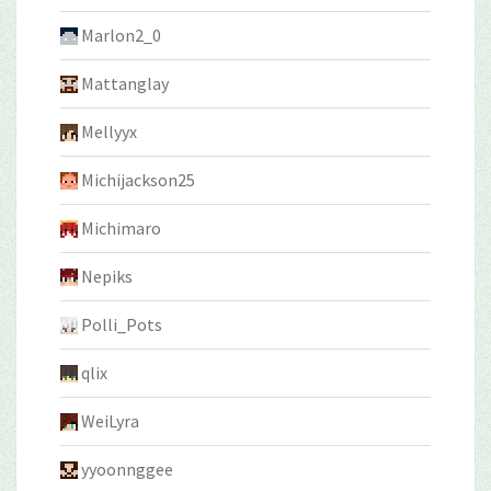
Marlon2_0
Mattanglay
Mellyyx
Michijackson25
Michimaro
Nepiks
Polli_Pots
qlix
WeiLyra
yyoonnggee