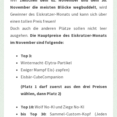
Wer
zwischen dem 01. November und dem 30.
November die meisten Blöcke wegbuddelt
, wird
Gewinner des Eiskratzer-Monats und kann sich über
einen tollen Preis freuen!
Doch auch die anderen Plätze sollen nicht leer
ausgehen.
Die Hauptpreise des Eiskratzer-Monats
im November sind folgende:
Top 3:
Winternacht-Elytra-Partikel
Ewiger Mampf Eis(-zapfen)
Eisbär-CubeCompanion
(Platz 1 darf zuerst aus den drei Preisen
wählen, dann Platz 2)
Top 10:
Wolf No-KI und Ziege No-KI
bis Top 30:
Sammel-Custom-Kopf (Jeden