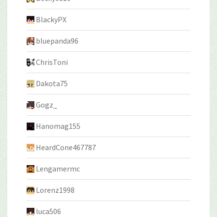
BlackyPX
bluepanda96
ChrisToni
Dakota75
Gogz_
Hanomag155
HeardCone467787
Lengamermc
Lorenz1998
luca506