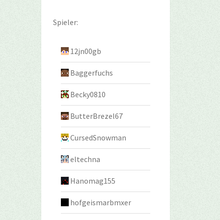
Spieler:
12jn00gb
Baggerfuchs
Becky0810
ButterBrezel67
CursedSnowman
eltechna
Hanomag155
hofgeismarbmxer