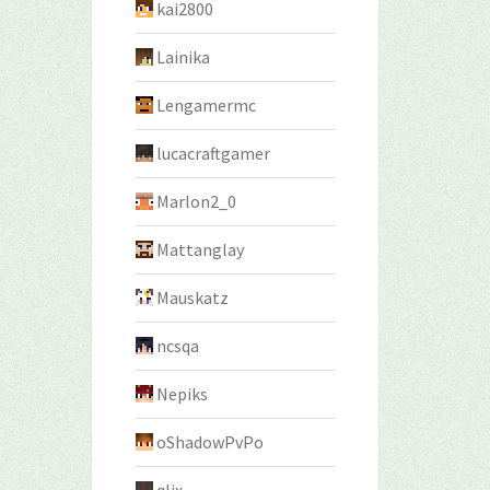
kai2800
Lainika
Lengamermc
lucacraftgamer
Marlon2_0
Mattanglay
Mauskatz
ncsqa
Nepiks
oShadowPvPo