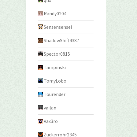
qlix
Randy0204
Sensensensei
ShadowShift4387
Spector0815
Tampinski
TomyLobo
Tourender
vailan
Vax3ro
Zuckerrohr2345