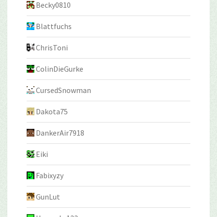
Becky0810
Blattfuchs
ChrisToni
ColinDieGurke
CursedSnowman
Dakota75
DankerAir7918
Eiki
Fabixyzy
GunLut