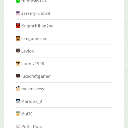
Henrysky123
JeremyTubbs8
KnightKilian2nd
Lengamermc
Levlox
Lorenz1998
lucacraftgamer
maiensaess
Marlon2_0
Mui30
Polli_Pots