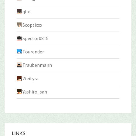
qlix
Scoptixxx
Spector0815
Tourender
Traubenmann
WeiLyra
Yashiro_san
LINKS