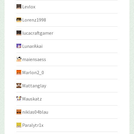
Levlox
Lorenz1998
lucacraftgamer
LunarAkai
maiensaess
Marlon2_0
Mattanglay
Mauskatz
niklas04blau
Paralytr1x