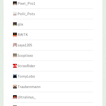
Pixel_Pro1
Polli_Pots
qlix
RiftTK
saya1205
Scoptixxx
StrixxRider
TomyLobo
Traubenmann
Ultralinus_