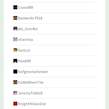
Cross689
DankerAir7918
die_tom4te
eltechna
GunLut
Hardi99
hofgeismarbmxer
ItsMeWhenThe
JeremyTubbs8
KnightKilian2nd