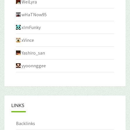
WeiLyra
wHaTNow95
xImFunky
xVince
Yashiro_san
yyoonnggee
LINKS
Backlinks