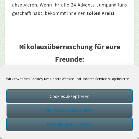
absolvieren. Wenn ihr alle 24 Advents-JumpandRuns
geschafft habt, bekommt ihr einen
tollen Preis!
Nikolausüberraschung für eure
Freunde:
In diesem Jahr könnt ihr
eure Freunde wieder mit
Wir verwenden Cookies, um unsere Website und unseren Service zu optimieren.
Nikolaus-Überraschungen beschenken
, die
verschiedene Items enthalten können.
Cookies akzeptieren
Ihr könnt aus
verschiedenen Optionen auswählen,
Nur funktionale Cookies
die besondere benannte Items enthalten
und ein
Einstellungen anzeigen
Grußwort dazu senden. Optional könnt ihr auch
anonym schenken!