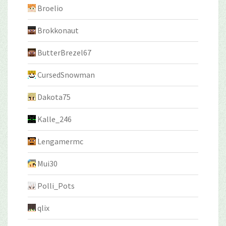
Broelio
Brokkonaut
ButterBrezel67
CursedSnowman
Dakota75
Kalle_246
Lengamermc
Mui30
Polli_Pots
qlix