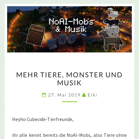
MEHR
MEHR TIERE, MONSTER UND
TIERE,
MUSIK
MONSTER
UND
27. Mai 2019
Eiki
MUSIK
Heyho Cubeside-Tierfreunde,
ihr alle kennt bereits die NoAI-Mobs, also Tiere ohne