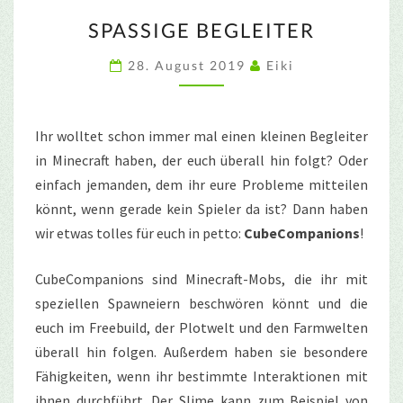
SPASSIGE B
SPASSIGE BEGLEITER
EGLEITER
28. August 2019
Eiki
Ihr wolltet schon immer mal einen kleinen Begleiter
in Minecraft haben, der euch überall hin folgt? Oder
einfach jemanden, dem ihr eure Probleme mitteilen
könnt, wenn gerade kein Spieler da ist? Dann haben
wir etwas tolles für euch in petto:
CubeCompanions
!
CubeCompanions sind Minecraft-Mobs, die ihr mit
speziellen Spawneiern beschwören könnt und die
euch im Freebuild, der Plotwelt und den Farmwelten
überall hin folgen. Außerdem haben sie besondere
Fähigkeiten, wenn ihr bestimmte Interaktionen mit
ihnen durchführt. Der Slime kann zum Beispiel von