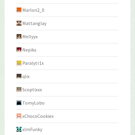
Marlon2_0
Mattanglay
Mellyyx
Nepiks
Paralytr1x
qlix
Scoptixxx
TomyLobo
xChocoCookiex
xImFunky