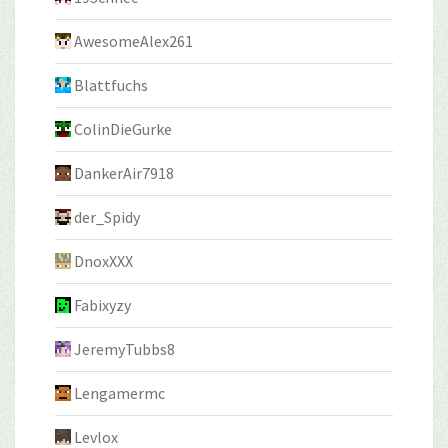
AwesomeAlex261
Blattfuchs
ColinDieGurke
DankerAir7918
der_Spidy
DnoxXXX
Fabixyzy
JeremyTubbs8
Lengamermc
Levlox