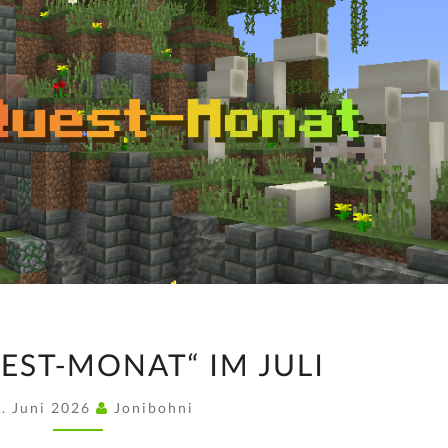
„FORCEQUEST-
EST-MONAT“ IM JULI
MONAT“
IM
. Juni 2026
Jonibohni
JULI