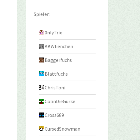
Spieler:
0nlyTrix
AKWlienchen
Baggerfuchs
Blattfuchs
ChrisToni
ColinDieGurke
Cross689
CursedSnowman