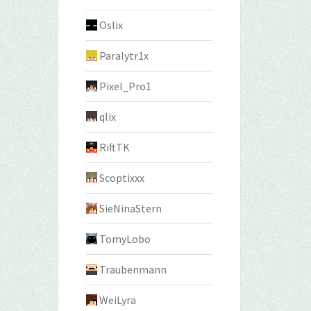
Oslix
Paralytr1x
Pixel_Pro1
qlix
RiftTK
Scoptixxx
SieNinaStern
TomyLobo
Traubenmann
WeiLyra