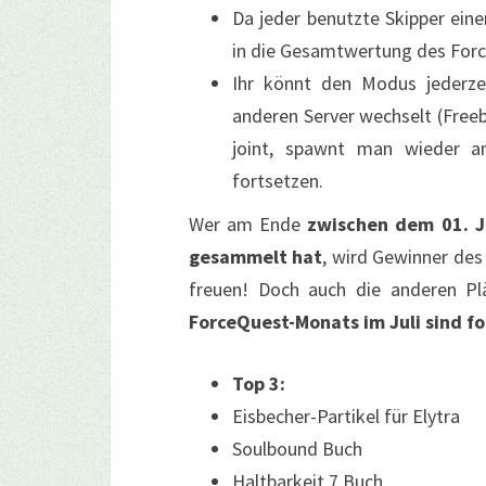
Da jeder benutzte Skipper ein
in die Gesamtwertung des Forc
Ihr könnt den Modus jederzei
anderen Server wechselt (Freeb
joint, spawnt man wieder a
fortsetzen.
Wer am Ende
zwischen dem 01. J
gesammelt hat
, wird Gewinner des
freuen! Doch auch die anderen Plä
ForceQuest-Monats im Juli sind f
Top 3:
Eisbecher-Partikel für Elytra
Soulbound Buch
Haltbarkeit 7 Buch