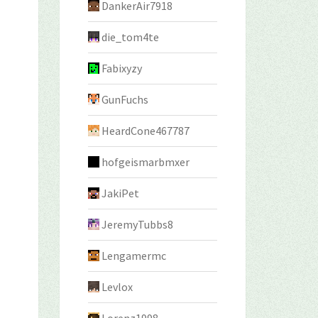
DankerAir7918
die_tom4te
Fabixyzy
GunFuchs
HeardCone467787
hofgeismarbmxer
JakiPet
JeremyTubbs8
Lengamermc
Levlox