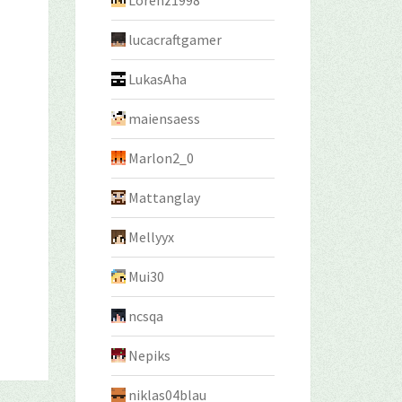
Lorenz1998
lucacraftgamer
LukasAha
maiensaess
Marlon2_0
Mattanglay
Mellyyx
Mui30
ncsqa
Nepiks
niklas04blau