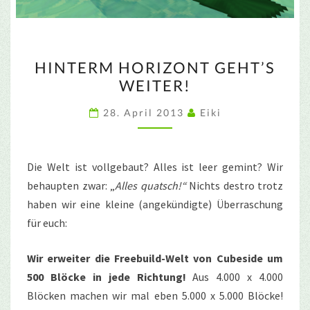
HINTERM
HINTERM HORIZONT GEHT’S
HORIZONT
WEITER!
GEHT’S
WEITER!
28. April 2013
Eiki
Die Welt ist vollgebaut? Alles ist leer gemint? Wir
behaupten zwar: „
Alles quatsch!“
Nichts destro trotz
haben wir eine kleine (angekündigte) Überraschung
für euch:
Wir erweiter die Freebuild-Welt von Cubeside um
500 Blöcke in jede Richtung!
Aus 4.000 x 4.000
Blöcken machen wir mal eben 5.000 x 5.000 Blöcke!