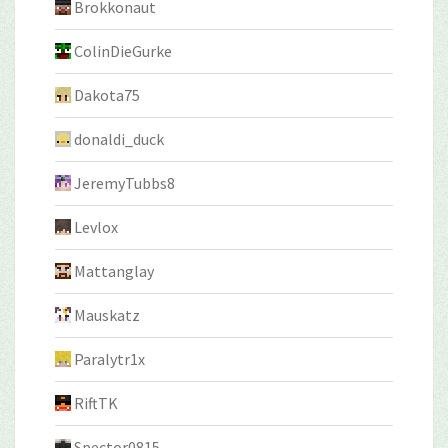
Brokkonaut
ColinDieGurke
Dakota75
donaldi_duck
JeremyTubbs8
Levlox
Mattanglay
Mauskatz
Paralytr1x
RiftTK
Spector0815