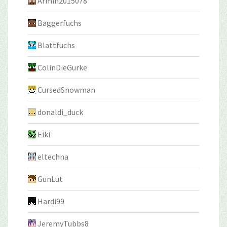
Armin2015078
Baggerfuchs
Blattfuchs
ColinDieGurke
CursedSnowman
donaldi_duck
Eiki
eltechna
GunLut
Hardi99
JeremyTubbs8