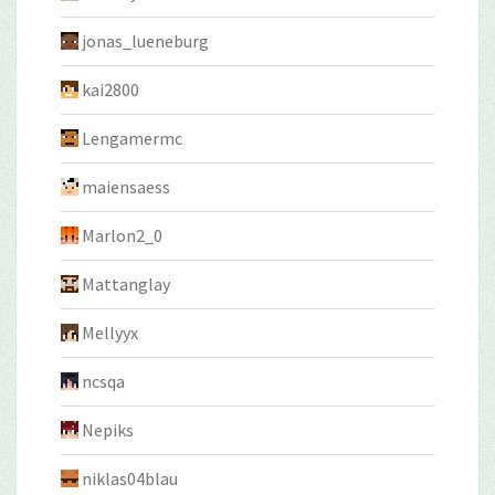
jonas_lueneburg
kai2800
Lengamermc
maiensaess
Marlon2_0
Mattanglay
Mellyyx
ncsqa
Nepiks
niklas04blau