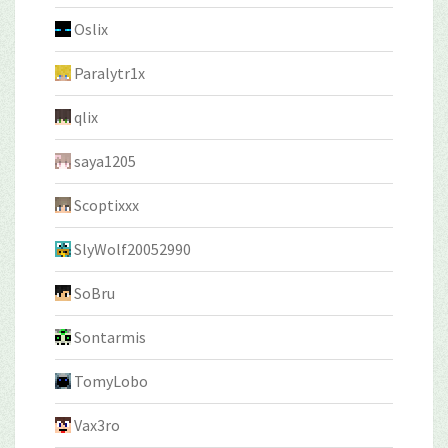
Oslix
Paralytr1x
qlix
saya1205
Scoptixxx
SlyWolf20052990
SoBru
Sontarmis
TomyLobo
Vax3ro